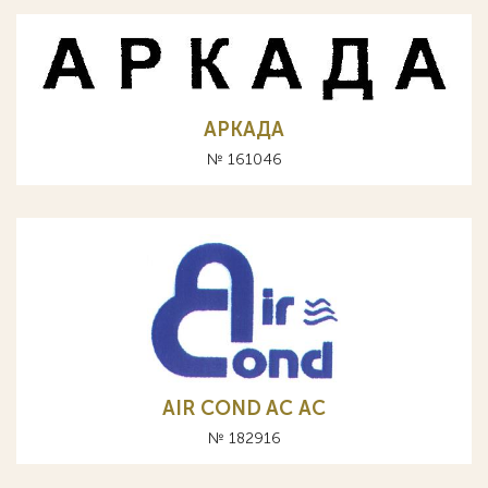
АРКАДА
№ 161046
AIR COND AC АС
№ 182916