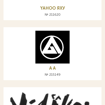
YAHOO ЯХУ
№ 211620
A А
№ 215149