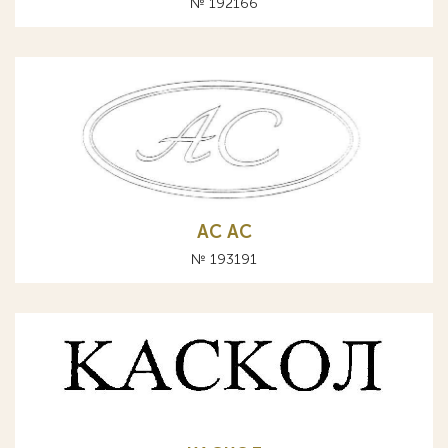
№ 192166
АС AC
№ 193191