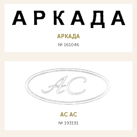
АРКАДА
№ 161046
АС AC
№ 193191