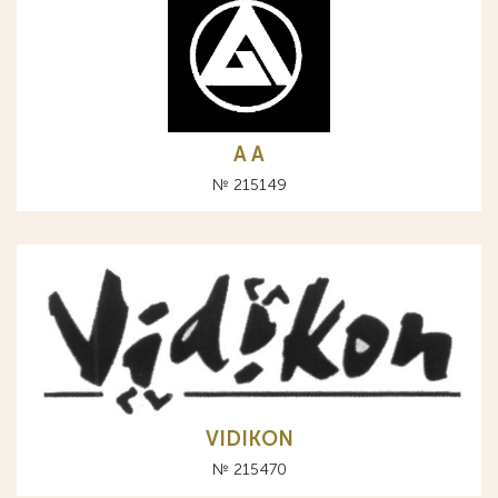
A А
№ 215149
VIDIKON
№ 215470