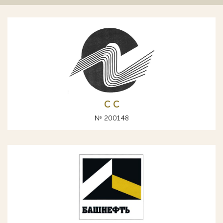
С C
№ 200148