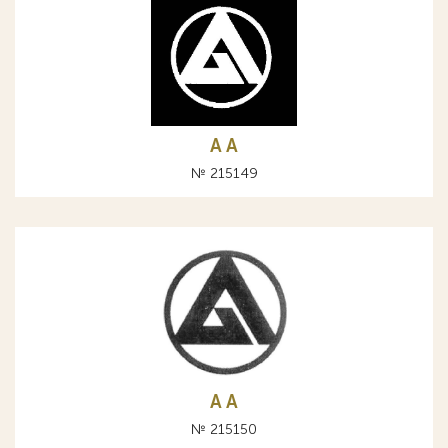
A А
№ 215149
A А
№ 215150