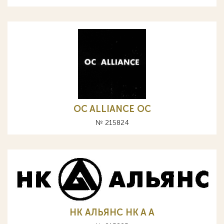
OC ALLIANCE ОС
№ 215824
НК АЛЬЯНС HK A А