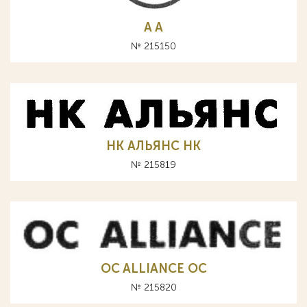
A А
№ 215150
НК АЛЬЯНС HK
№ 215819
OC ALLIANCE ОС
№ 215820