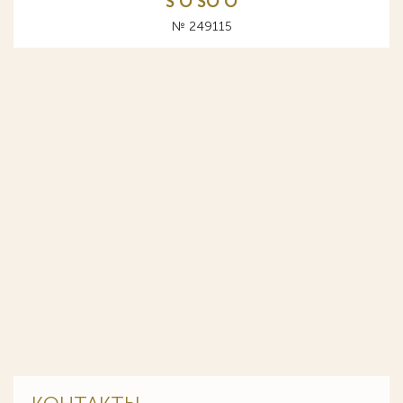
S O SO О
№ 249115