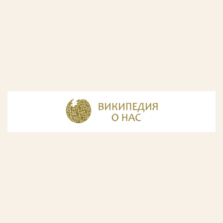
© Разработка и дизайн сайта
ООО «ИнфоДизайн»
, 2011—2026
© Фирма патентных поверенных ООО «Союзпатент»,
2018.
Годы образования Союзпатента совпали с периодом
расцвета искусства Русского Авангарда. Чтобы передать