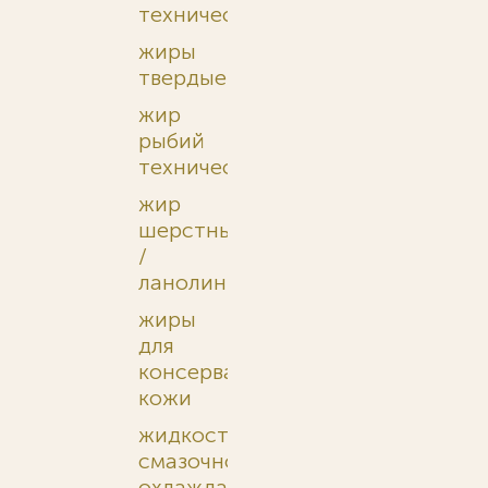
технические
жиры
твердые
жир
рыбий
технический
жир
шерстный
/
ланолин
жиры
для
консервации
кожи
жидкости
смазочно-
охлаждающие