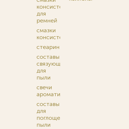
консистентные
для
ремней
смазки
консистентные
стеарин
составы
связующие
для
пыли
свечи
ароматические
составы
для
поглощения
пыли