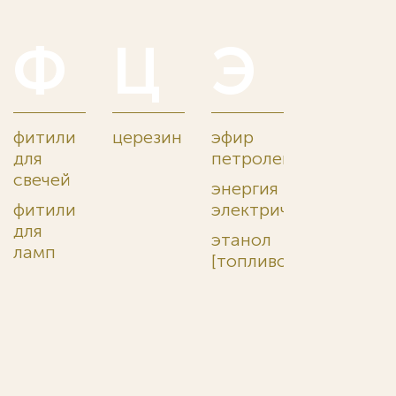
Ф
Ц
Э
фитили
церезин
эфир
для
петролейный
свечей
энергия
фитили
электрическая
для
этанол
ламп
[топливо]