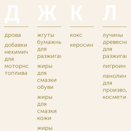
Д
Ж
К
Л
дрова
жгуты
кокс
лучины
бумажные
древесны
добавки
керосин
для
для
нехимические
разжигания
разжиган
для
моторного
жиры
лигроин
топлива
для
ланолин
смазки
для
обуви
производ
жиры
косметик
для
смазки
кожи
жиры