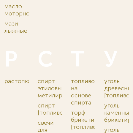
масло
моторное
мази
лыжные
Р
С
Т
У
растопка
спирт
топливо
уголь
этиловый
на
древесны
метилированный
основе
[топливо]
спирта
спирт
уголь
[топливо]
торф
каменный
брикетированный
брикетир
свечи
[топливо]
для
уголь