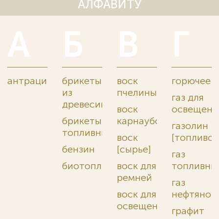
АЛФАВИТУ
А
Б
В
Г
антрацит
брикеты
воск
горючее
из
пчелиный
газ для
древесины
воск
освещени
брикеты
карнаубский
газолин
топливные
воск
[топливо]
бензин
[сырье]
газ
биотопливо
воск для
топливны
ремней
газ
воск для
нефтяной
освещения
графит