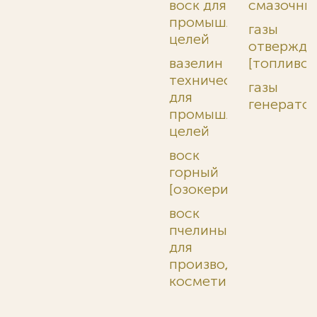
воск для
смазочны
промышленных
газы
целей
отвержде
вазелин
[топливо]
технический
газы
для
генерато
промышленных
целей
воск
горный
[озокерит]
воск
пчелиный
для
производства
косметики