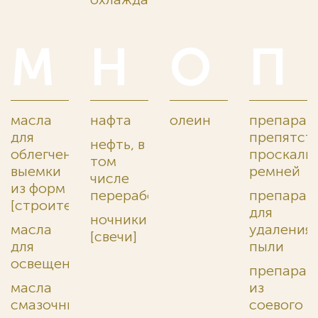
М
Н
О
П
масла
нафта
олеин
препарат
для
препятст
нефть, в
облегчения
проскаль
том
выемки
ремней
числе
из форм
переработанная
препарат
[строительство]
для
ночники
масла
удаления
[свечи]
для
пыли
освещения
препарат
масла
из
смазочные
соевого