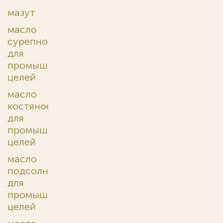
мазут
масло
сурепное
для
промышленных
целей
масло
костяное
для
промышленных
целей
масло
подсолнечное
для
промышленных
целей