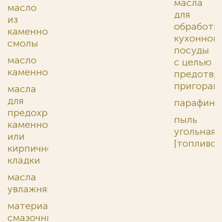
масла
масло
для
из
обработк
каменноугольной
кухонной
смолы
посуды
масло
с целью
каменноугольное
предотвр
пригоран
масла
для
парафин
предохранения
пыль
каменной
угольная
или
[топливо]
кирпичной
кладки
масла
увлажняющие
материалы
смазочные