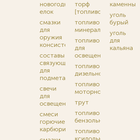
новогодних
торф
каменный
елок
[топливо]
уголь
смазки
топливо
бурый
для
минеральное
уголь
оружия
топливо
для
консистентные
для
кальяна
составы
освещения
связующие
топливо
для
дизельное
подметания
топливо
свечи
моторное
для
трут
освещения
топливо
смеси
бензольное
горючие
карбюрированные
топливо
ксилольное
смазки