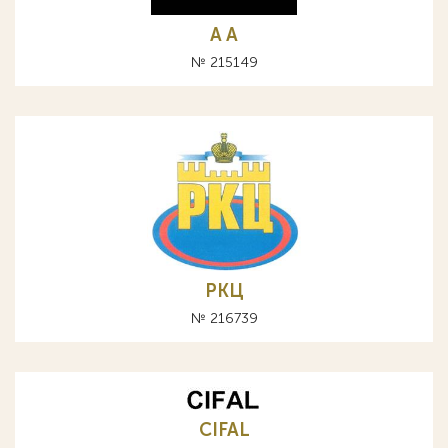
A А
№ 215149
РКЦ
№ 216739
CIFAL