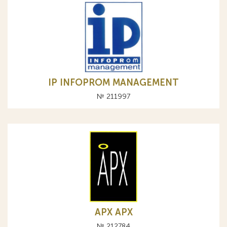
IP INFOPROM MANAGEMENT
№ 211997
АРХ APX
№ 212784