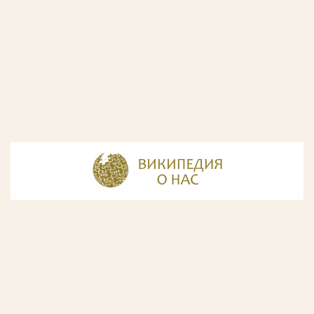
© Разработка и дизайн сайта
ООО «ИнфоДизайн»
, 2011—2026
© Фирма патентных поверенных ООО «Союзпатент»,
2018.