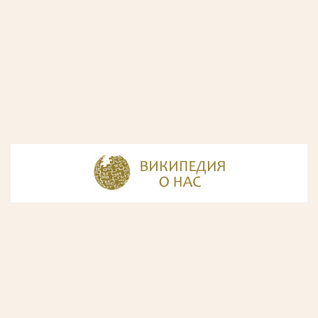
© Разработка и дизайн сайта
ООО «ИнфоДизайн»
, 2011—2026
© Фирма патентных поверенных ООО «Союзпатент»,
2018.