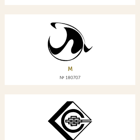
М
№ 180707