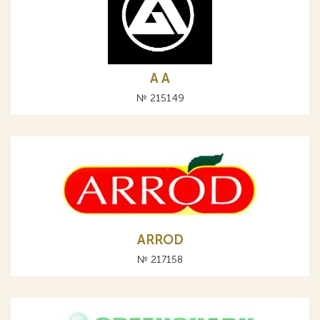
A А
№ 215149
ARROD
№ 217158