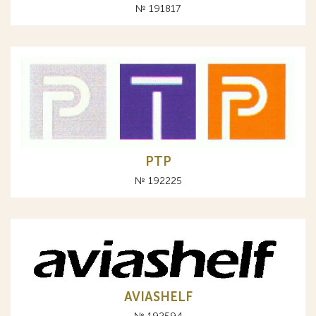
№ 191817
РТР
№ 192225
AVIASHELF