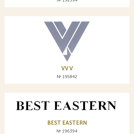
№ 192594
VV V
№ 195842
BEST EASTERN
№ 196394