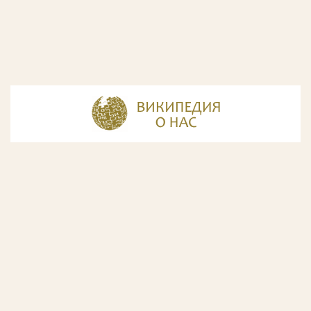
© Разработка и дизайн сайта
ООО «ИнфоДизайн»
, 2011—2026
© Фирма патентных поверенных ООО «Союзпатент»,
2018.
Годы образования Союзпатента совпали с периодом
расцвета искусства Русского Авангарда. Чтобы передать
дух той эпохи, мы использовали в дизайне нашего сайта
картины данного направления. Мы выражаем признательность
Государственной Третьяковской галерее за любезно предоставленную
возможность использовать следующие картины Аристарха Лентулова: