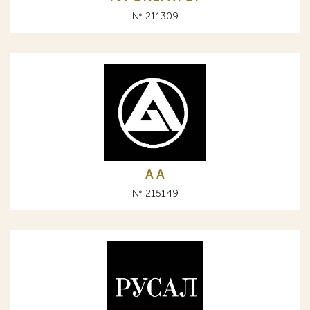
№ 211309
A А
№ 215149