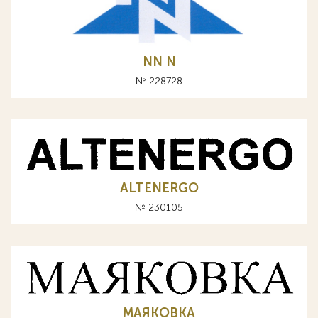
NN N
№ 228728
ALTENERGO
№ 230105
МАЯКОВКА