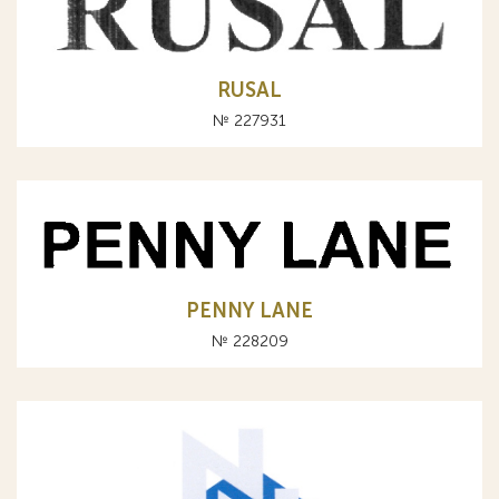
RUSAL
№ 227931
PENNY LANE
№ 228209