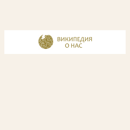
© Разработка и дизайн сайта
ООО «ИнфоДизайн»
, 2011—2026
© Фирма патентных поверенных ООО «Союзпатент»,
2018.
Годы образования Союзпатента совпали с периодом
расцвета искусства Русского Авангарда. Чтобы передать
дух той эпохи, мы использовали в дизайне нашего сайта
картины данного направления. Мы выражаем признательность
Государственной Третьяковской галерее за любезно предоставленную
возможность использовать следующие картины Аристарха Лентулова:
1. Собор Василия Блаженного; 2. Звон (Колокольня Ивана Великого); 3.
Ворота с башней. Новый Иерусалим; 4. Тверской бульвар