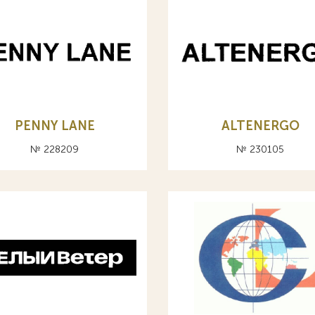
PENNY LANE
ALTENERGO
№ 228209
№ 230105