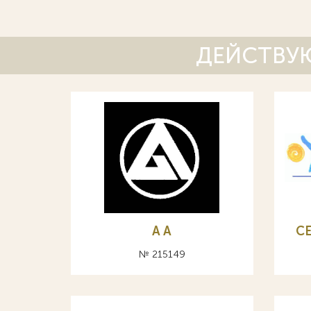
ДЕЙСТВУЮ
A А
С
№ 215149