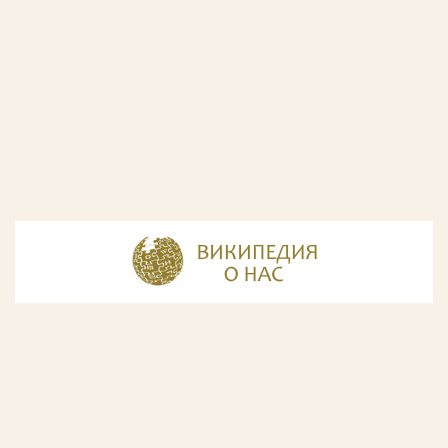
© Разработка и дизайн сайта
ООО «ИнфоДизайн»
, 2011—2026
© Фирма патентных поверенных ООО «Союзпатент»,
2018.