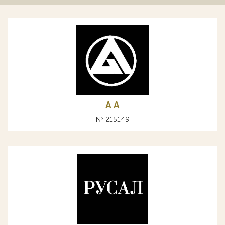
A А
№ 215149