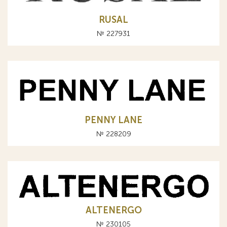
RUSAL
№ 227931
PENNY LANE
№ 228209
ALTENERGO
№ 230105