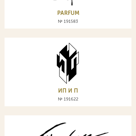
PARFUM
№ 191583
ИП И П
№ 191622