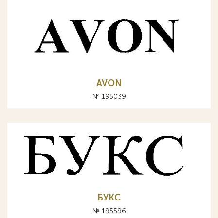
AVON
№ 195039
БУКС
№ 195596