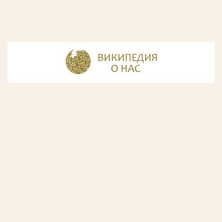
© Разработка и дизайн сайта
ООО «ИнфоДизайн»
, 2011—2026
© Фирма патентных поверенных ООО «Союзпатент»,
2018.
Годы образования Союзпатента совпали с периодом
расцвета искусства Русского Авангарда. Чтобы передать
дух той эпохи, мы использовали в дизайне нашего сайта
картины данного направления. Мы выражаем признательность
Государственной Третьяковской галерее за любезно предоставленную
возможность использовать следующие картины Аристарха Лентулова:
1. Собор Василия Блаженного; 2. Звон (Колокольня Ивана Великого); 3.
Ворота с башней. Новый Иерусалим; 4. Тверской бульвар