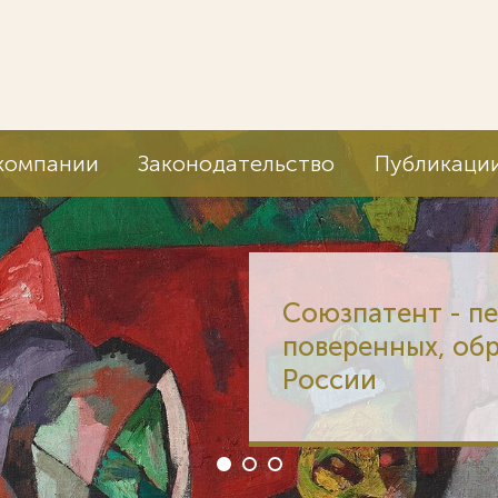
компании
Законодательство
Публикаци
Союзпатент - п
поверенных, об
России