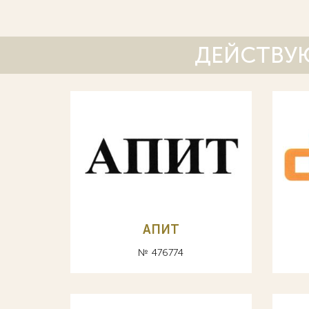
ДЕЙСТВУЮ
АПИТ
№ 476774