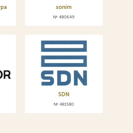
ура
sonim
№ 480649
SDN
№ 481580