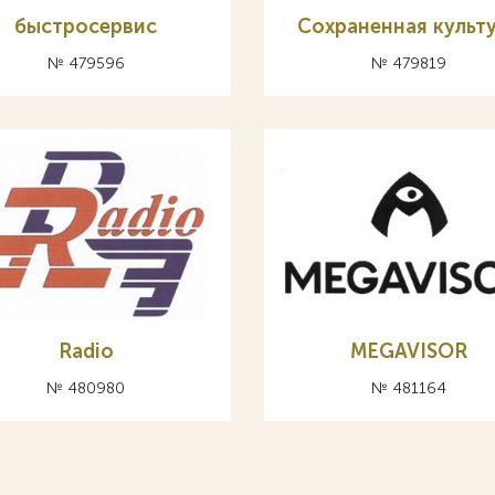
быстросервис
Сохраненная культ
№ 479596
№ 479819
Radio
MEGAVISOR
№ 480980
№ 481164