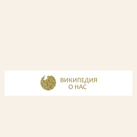
© Разработка и дизайн сайта
ООО «ИнфоДизайн»
, 2011—2026
© Фирма патентных поверенных ООО «Союзпатент»,
2018.