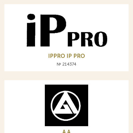
IPPRO IP PRO
№ 214374
A А