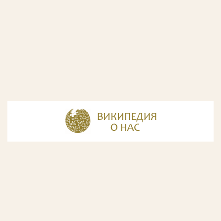
© Разработка и дизайн сайта
ООО «ИнфоДизайн»
, 2011—2026
© Фирма патентных поверенных ООО «Союзпатент»,
2018.