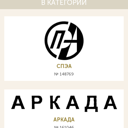
В КАТЕГОРИИ
СПЭА
№ 148769
АРКАДА
№ 161046