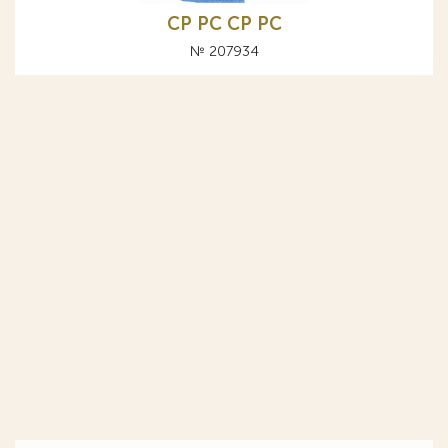
СР РС CP PC
№ 207934