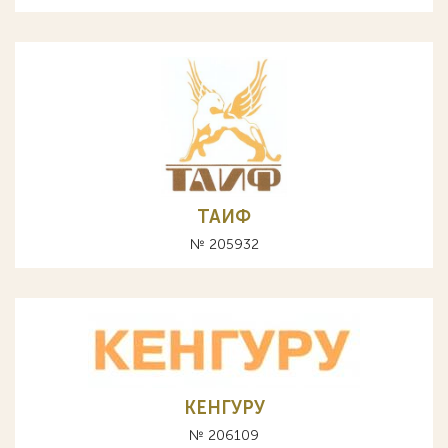
ТАИФ
№ 205932
КЕНГУРУ
№ 206109