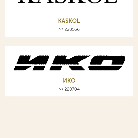
KASKOL
№ 220166
ИКО
№ 220704