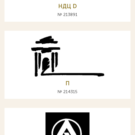
НДЦ D
№ 213891
П
№ 214315