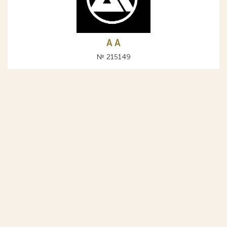
A А
№ 215149