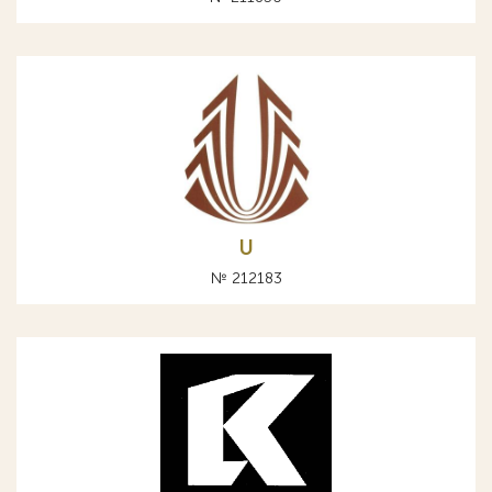
U
№ 212183