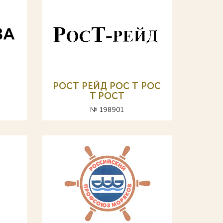
РОСТ РЕЙД РОС Т POC
T POCT
№ 198901