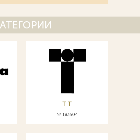
КАТЕГОРИИ
Т T
№ 183504