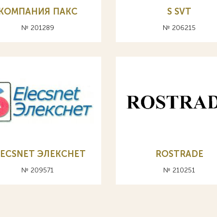
КОМПАНИЯ ПАКС
S SVT
№ 201289
№ 206215
LECSNET ЭЛЕКСНЕТ
ROSTRADE
№ 209571
№ 210251