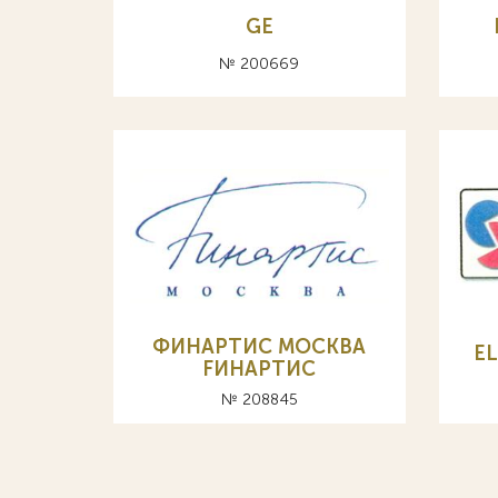
GE
№ 200669
ФИНАРТИС МОСКВА
E
FИНАРТИС
№ 208845