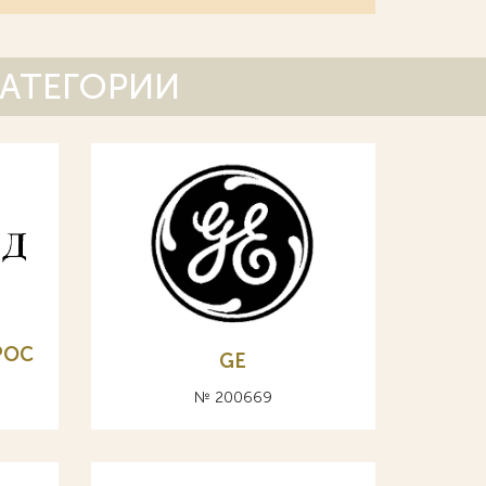
КАТЕГОРИИ
POC
GE
№ 200669