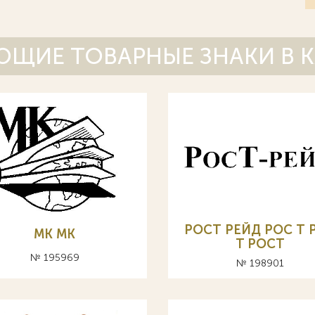
ЩИЕ ТОВАРНЫЕ ЗНАКИ В 
РОСТ РЕЙД РОС Т 
МК MK
T POCT
№ 195969
№ 198901