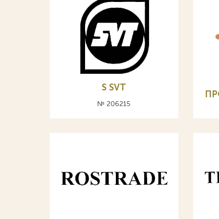
S SVT
ПР
№ 206215