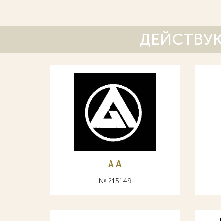
ДЕЙСТВУЮ
A А
№ 215149