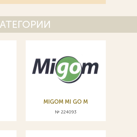
КАТЕГОРИИ
MIGOM MI GO M
№ 224093