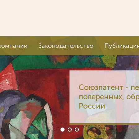
компании
Законодательство
Публикаци
Союзпатент - п
поверенных, об
России