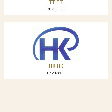
TT ТТ
№ 242082
НК HK
№ 242860