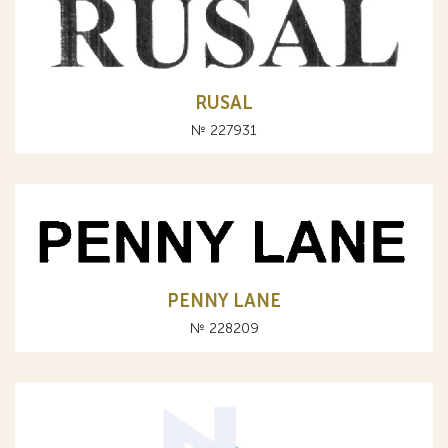
RUSAL
№ 227931
PENNY LANE
№ 228209