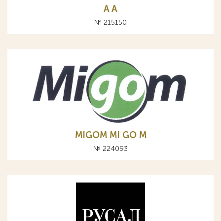
A А
№ 215150
MIGOM MI GO M
№ 224093