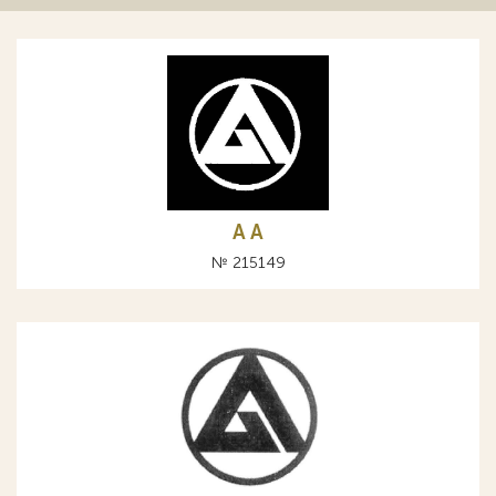
A А
№ 215149