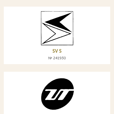
SV S
№ 241930