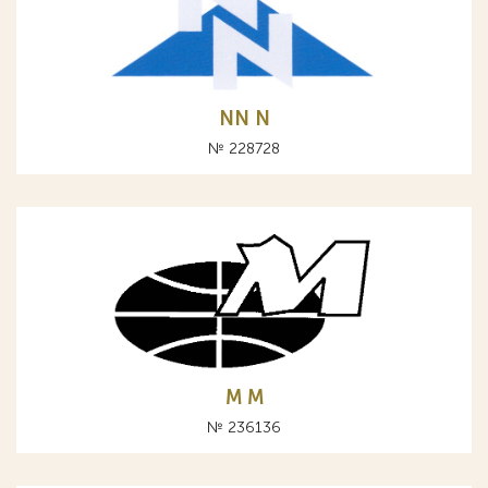
NN N
№ 228728
M М
№ 236136