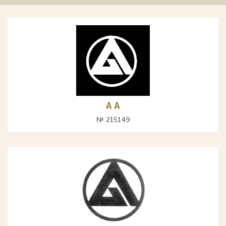
A А
№ 215149