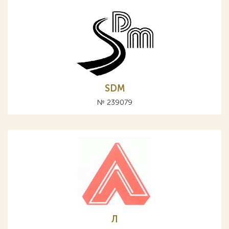
SDM
№ 239079
Л