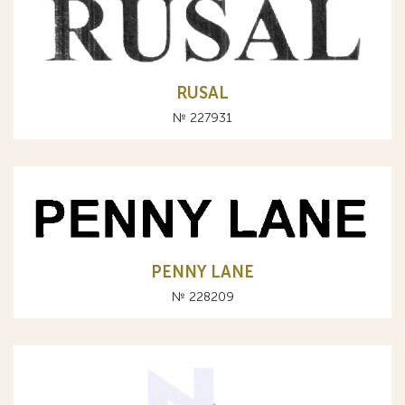
RUSAL
№ 227931
PENNY LANE
№ 228209