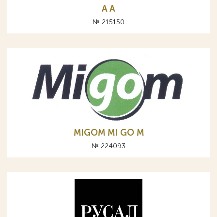
A А
№ 215150
MIGOM MI GO M
№ 224093