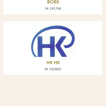
BORK
№ 241768
НК HK
№ 242860