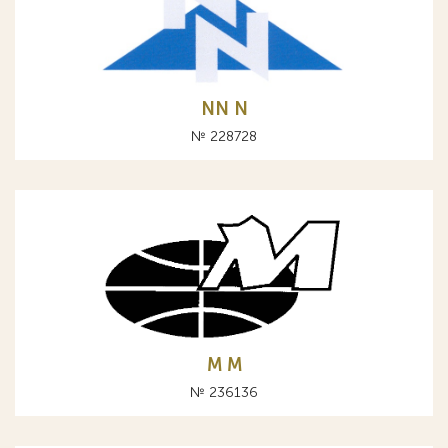
NN N
№ 228728
M М
№ 236136