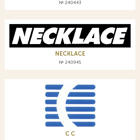
№ 240443
NECKLACE
№ 240945
С C