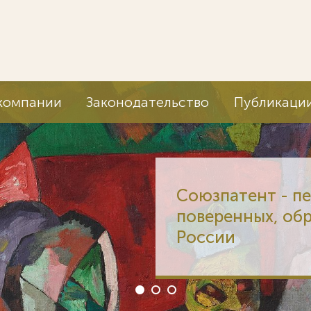
компании
Законодательство
Публикаци
Союзпатент - п
поверенных, об
России