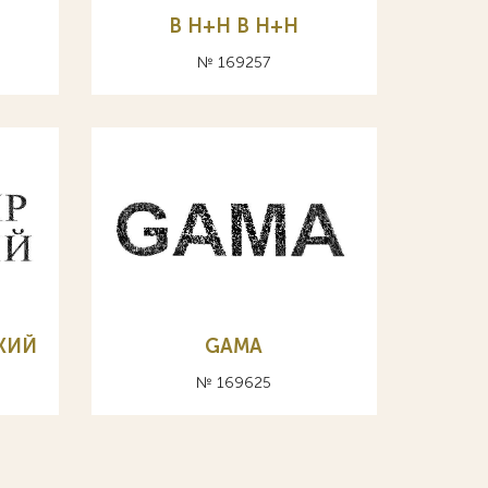
В Н+Н B H+H
№ 169257
КИЙ
GAMA
№ 169625