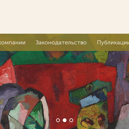
компании
Законодательство
Публикаци
Мы ведем д
корпораций