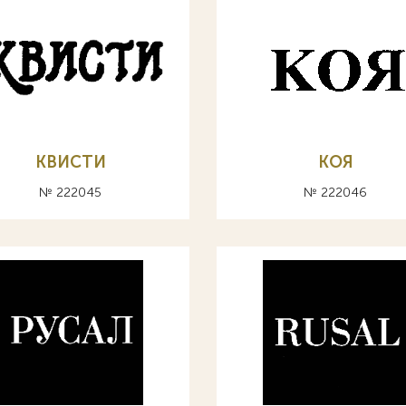
КВИСТИ
КОЯ
№ 222045
№ 222046