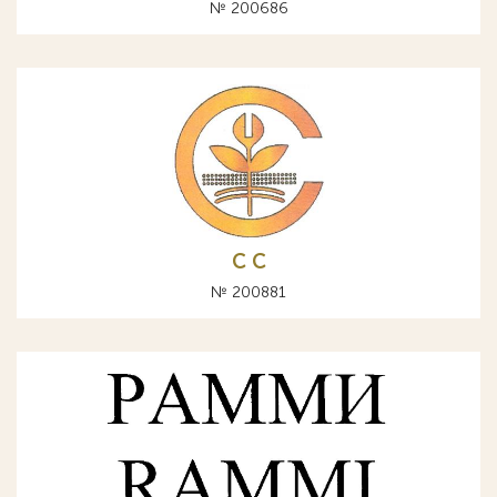
№ 200686
С C
№ 200881