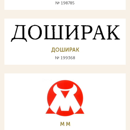
№ 198785
ДОШИРАК
№ 199368
М M