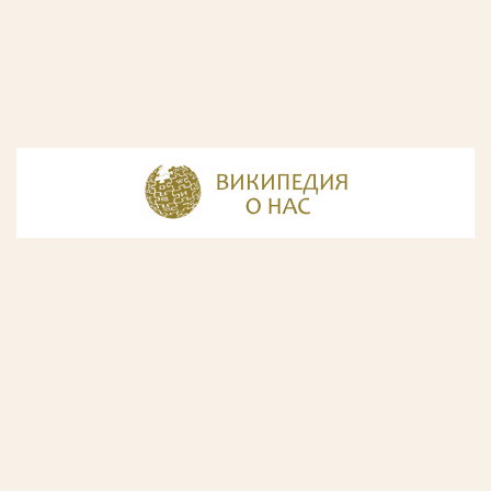
© Разработка и дизайн сайта
ООО «ИнфоДизайн»
, 2011—2026
© Фирма патентных поверенных ООО «Союзпатент»,
2018.
Годы образования Союзпатента совпали с периодом
расцвета искусства Русского Авангарда. Чтобы передать
дух той эпохи, мы использовали в дизайне нашего сайта
картины данного направления. Мы выражаем признательность
Государственной Третьяковской галерее за любезно предоставленную