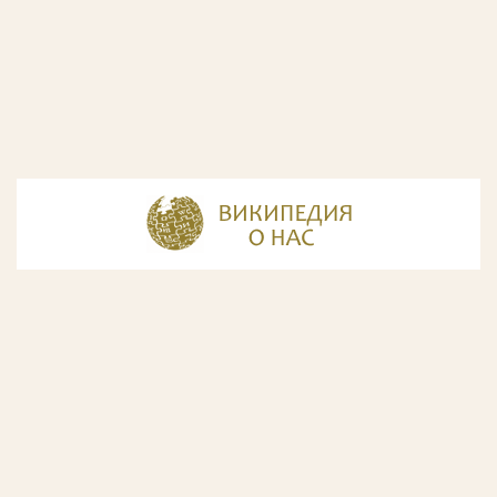
© Разработка и дизайн сайта
ООО «ИнфоДизайн»
, 2011—2026
© Фирма патентных поверенных ООО «Союзпатент»,
2018.
Годы образования Союзпатента совпали с периодом
расцвета искусства Русского Авангарда. Чтобы передать
дух той эпохи, мы использовали в дизайне нашего сайта