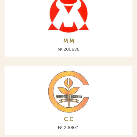
М M
№ 200686
С C
№ 200881