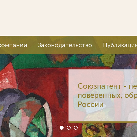
компании
Законодательство
Публикаци
Союзпатент - п
поверенных, об
России