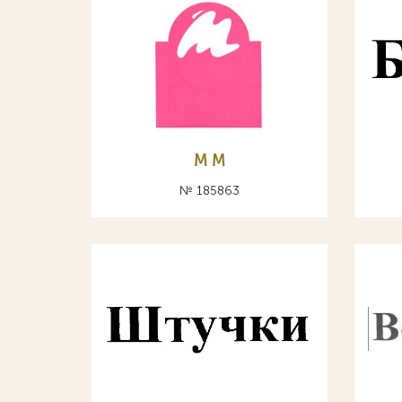
М M
№ 185863