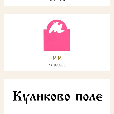
№ 185174
М M
№ 185863