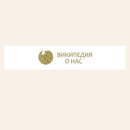
© Разработка и дизайн сайта
ООО «ИнфоДизайн»
, 2011—2026
© Фирма патентных поверенных ООО «Союзпатент»,
2018.
Годы образования Союзпатента совпали с периодом
расцвета искусства Русского Авангарда. Чтобы передать
дух той эпохи, мы использовали в дизайне нашего сайта
картины данного направления. Мы выражаем признательность