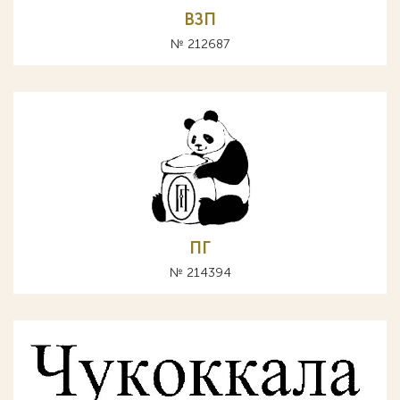
ВЗП
№ 212687
ПГ
№ 214394