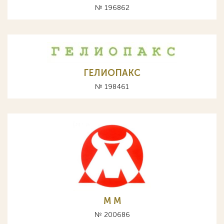
№ 196862
ГЕЛИОПАКС
№ 198461
М M
№ 200686