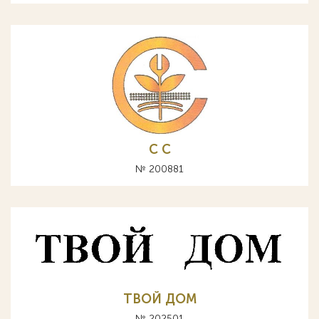
С C
№ 200881
ТВОЙ ДОМ
№ 202501