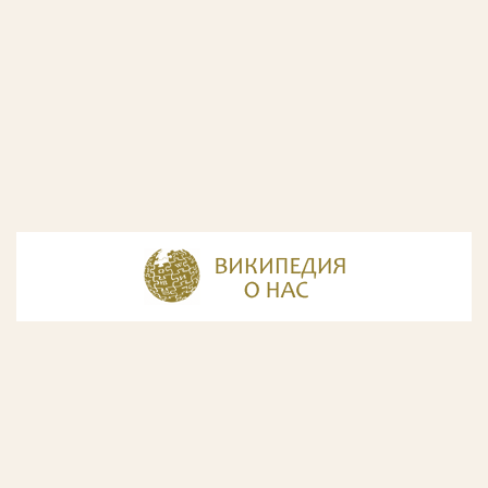
© Разработка и дизайн сайта
ООО «ИнфоДизайн»
, 2011—2026
© Фирма патентных поверенных ООО «Союзпатент»,
2018.