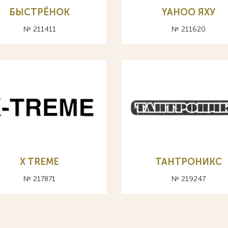
БЫСТРЁНОК
YAHOO ЯХУ
№ 211411
№ 211620
X TREME
ТАНТРОНИКС
№ 217871
№ 219247