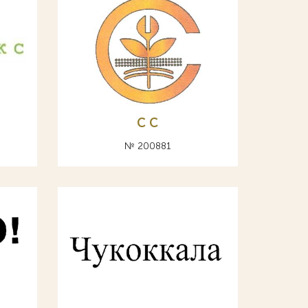
С C
№ 200881