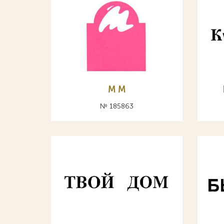
М M
№ 185863