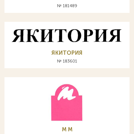
№ 181489
ЯКИТОРИЯ
№ 183601
М M