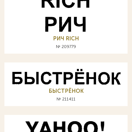
РИЧ RICH
№ 209779
БЫСТРЁНОК
№ 211411