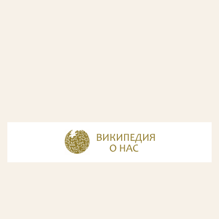
© Разработка и дизайн сайта
ООО «ИнфоДизайн»
, 2011—2026
© Фирма патентных поверенных ООО «Союзпатент»,
2018.