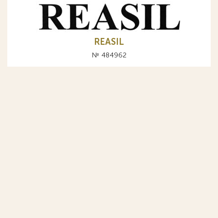
REASIL
№ 484962