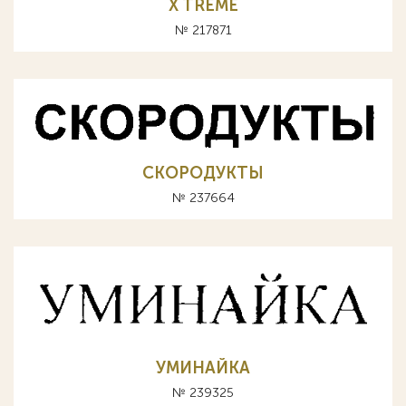
X TREME
№ 217871
СКОРОДУКТЫ
№ 237664
УМИНАЙКА
№ 239325