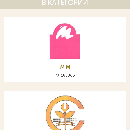
В КАТЕГОРИИ
М M
№ 185863