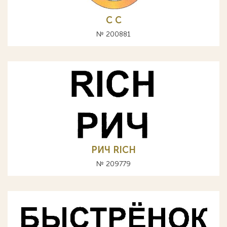
С C
№ 200881
РИЧ RICH
№ 209779