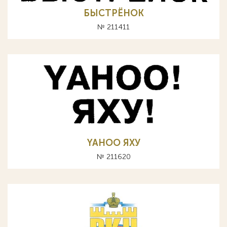
БЫСТРЁНОК
№ 211411
YAHOO ЯХУ
№ 211620