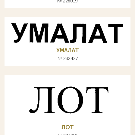
№ 228019
УМАЛАТ
№ 232427
ЛОТ