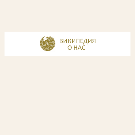
© Разработка и дизайн сайта
ООО «ИнфоДизайн»
, 2011—2026
© Фирма патентных поверенных ООО «Союзпатент»,
2018.
Годы образования Союзпатента совпали с периодом
расцвета искусства Русского Авангарда. Чтобы передать
дух той эпохи, мы использовали в дизайне нашего сайта
картины данного направления. Мы выражаем признательность
Государственной Третьяковской галерее за любезно предоставленную
возможность использовать следующие картины Аристарха Лентулова:
1. Собор Василия Блаженного; 2. Звон (Колокольня Ивана Великого); 3.