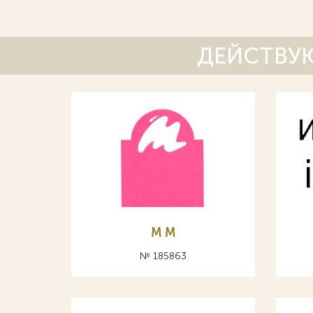
ДЕЙСТВУЮ
М M
№ 185863