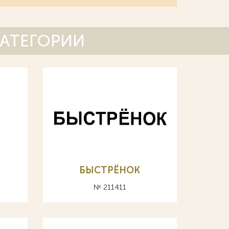
КАТЕГОРИИ
БЫСТРЁНОК
№ 211411