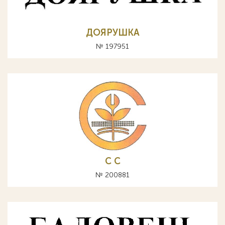
ДОЯРУШКА
№ 197951
С C
№ 200881