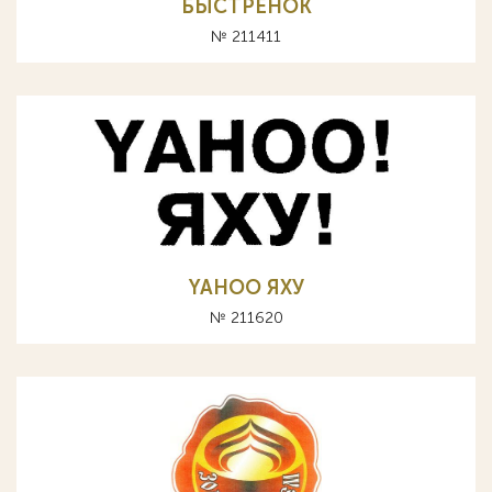
БЫСТРЁНОК
№ 211411
YAHOO ЯХУ
№ 211620