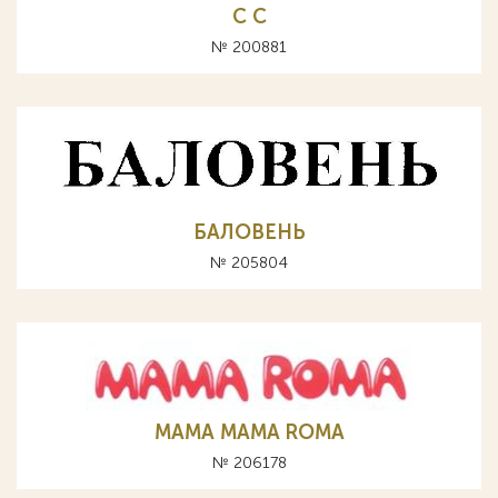
С C
№ 200881
БАЛОВЕНЬ
№ 205804
МАМА MAMA ROMA
№ 206178