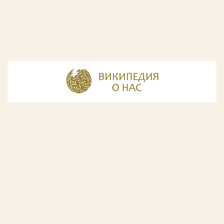
© Разработка и дизайн сайта
ООО «ИнфоДизайн»
, 2011—2026
© Фирма патентных поверенных ООО «Союзпатент»,
2018.
Годы образования Союзпатента совпали с периодом
расцвета искусства Русского Авангарда. Чтобы передать
дух той эпохи, мы использовали в дизайне нашего сайта
картины данного направления. Мы выражаем признательность
Государственной Третьяковской галерее за любезно предоставленную
возможность использовать следующие картины Аристарха Лентулова: