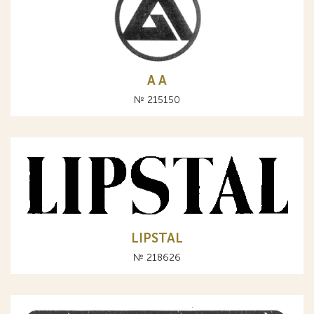
A А
№ 215150
LIPSTAL
№ 218626