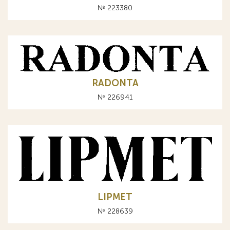
№ 223380
RADONTA
№ 226941
LIPMET
№ 228639