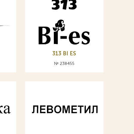
Ы
313 BI ES
№ 238455