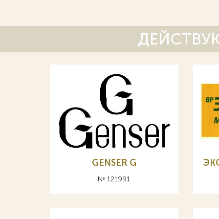
ДЕЙСТВУЮ
GENSER G
ЭК
№ 121991