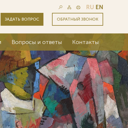
RU
EN
ЗАДАТЬ ВОПРОС
ОБРАТНЫЙ ЗВОНОК
и
Вопросы и ответы
Контакты
дем дела 6 из 12 крупнейших
раций мира (Fortune Global 500)