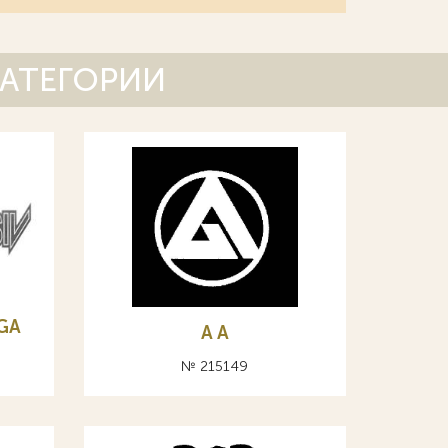
КАТЕГОРИИ
GA
A А
№ 215149