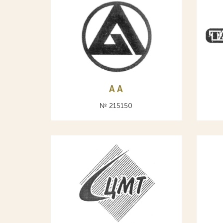
A А
№ 215150