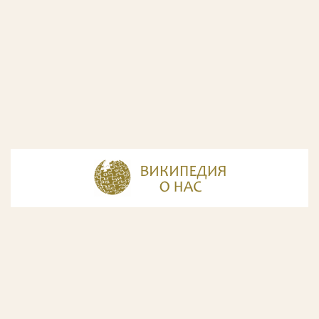
© Разработка и дизайн сайта
ООО «ИнфоДизайн»
, 2011—2026
© Фирма патентных поверенных ООО «Союзпатент»,
2018.