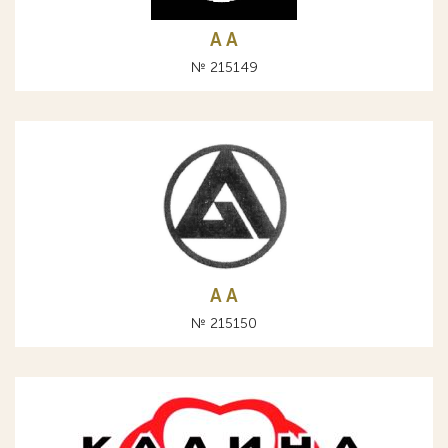
A А
№ 215149
A А
№ 215150