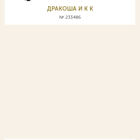
ДРАКОША И К K
№ 233486