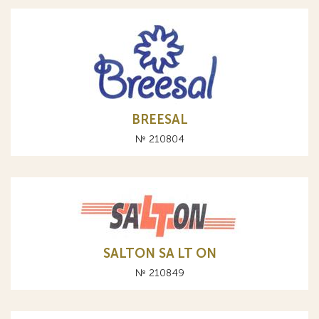
BREESAL
№ 210804
SALTON SA LT ON
№ 210849