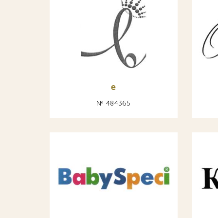
е
№ 484365