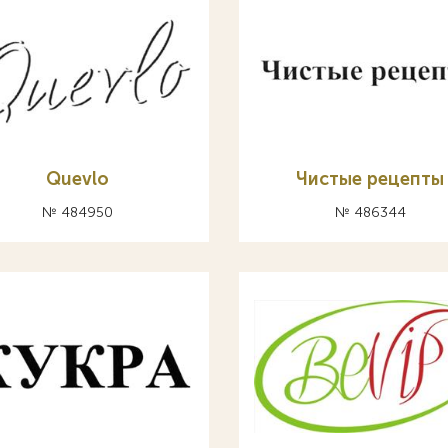
Quevlo
Чистые рецепты
№ 484950
№ 486344