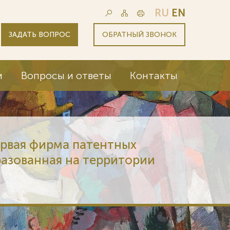
RU
EN
ЗАДАТЬ ВОПРОС
ОБРАТНЫЙ ЗВОНОК
и
Вопросы и ответы
Контакты
Союзпатент - первая фирма патент
поверенных, образованная на терр
России