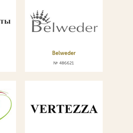
Belweder
№ 486621