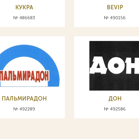
КУКРА
BEVIP
№ 486683
№ 490156
ПАЛЬМИРАДОН
ДОН
№ 492289
№ 492586