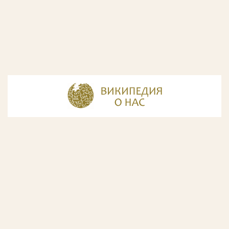
© Разработка и дизайн сайта
ООО «ИнфоДизайн»
, 2011—2026
© Фирма патентных поверенных ООО «Союзпатент»,
2018.
Годы образования Союзпатента совпали с периодом
расцвета искусства Русского Авангарда. Чтобы передать
дух той эпохи, мы использовали в дизайне нашего сайта
картины данного направления. Мы выражаем признательность