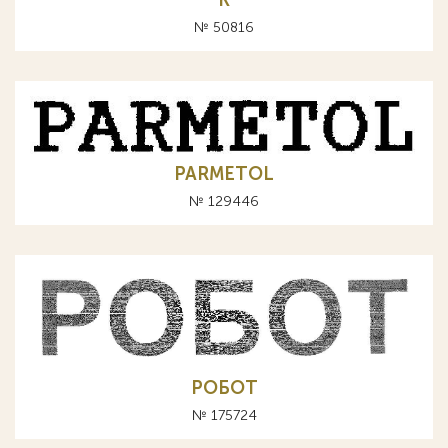
К
№ 50816
PARMETOL
№ 129446
РОБОТ
№ 175724