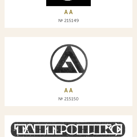
A А
№ 215149
A А
№ 215150