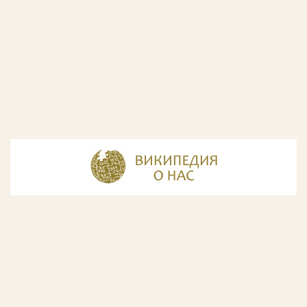
© Разработка и дизайн сайта
ООО «ИнфоДизайн»
, 2011—2026
© Фирма патентных поверенных ООО «Союзпатент»,
2018.