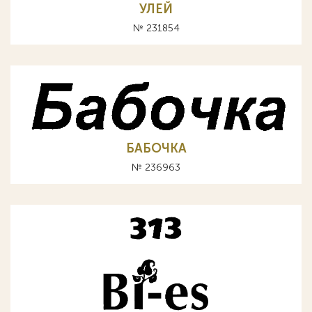
УЛЕЙ
№ 231854
БАБОЧКА
№ 236963