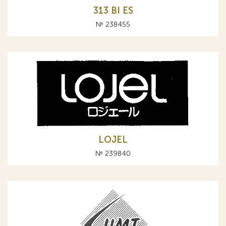
313 BI ES
№ 238455
LOJEL
№ 239840