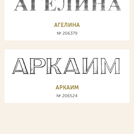
АГЕЛИНА
№ 206379
АРКАИМ
№ 206524