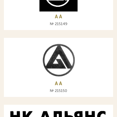
A А
№ 215149
A А
№ 215150