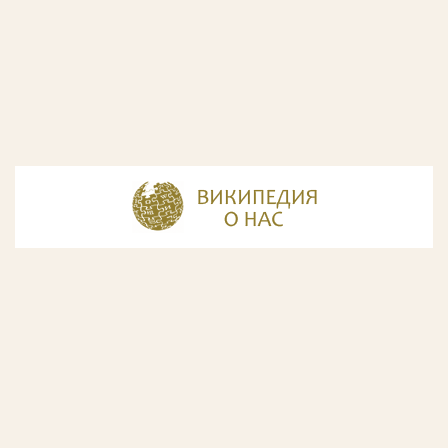
© Разработка и дизайн сайта
ООО «ИнфоДизайн»
, 2011—2026
© Фирма патентных поверенных ООО «Союзпатент»,
2018.
Годы образования Союзпатента совпали с периодом
расцвета искусства Русского Авангарда. Чтобы передать
дух той эпохи, мы использовали в дизайне нашего сайта