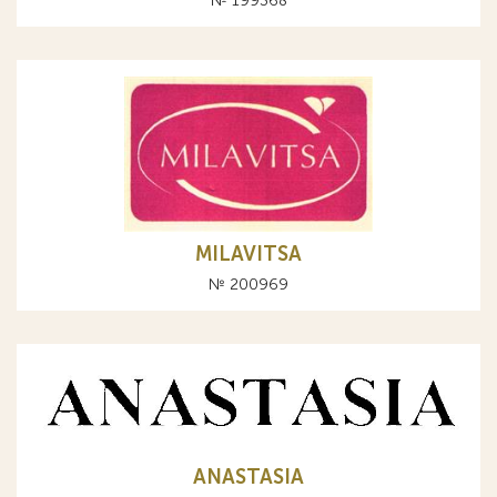
№ 199368
MILAVITSA
№ 200969
ANASTASIA