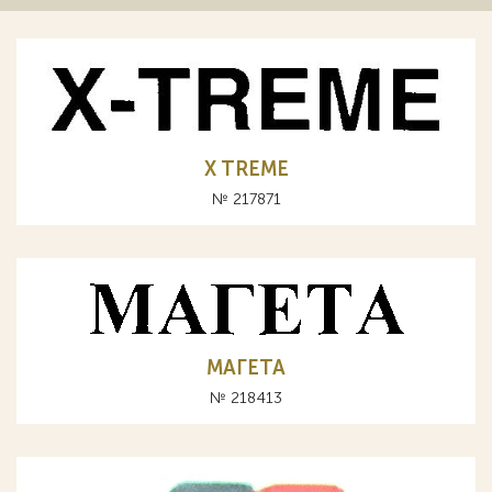
X TREME
№ 217871
МАГЕТА
№ 218413