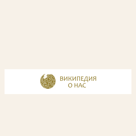
© Разработка и дизайн сайта
ООО «ИнфоДизайн»
, 2011—2026
© Фирма патентных поверенных ООО «Союзпатент»,
2018.