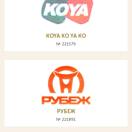
KOYA KO YA КО
№ 221579
РУБЕЖ
№ 221891